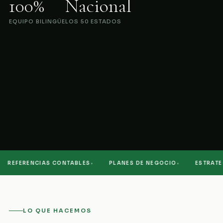
100%
Nacional
EQUIPO BILINGÜE
LOS 50 ESTADOS
·
·
REFERENCIAS CONTABLES
PLANES DE NEGOCIO
ESTRATEGI
LO QUE HACEMOS