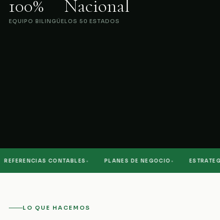
100%
Nacional
EQUIPO BILINGÜE
LOS 50 ESTADOS
·
·
EFERENCIAS CONTABLES
PLANES DE NEGOCIO
ESTRATEGIA
LO QUE HACEMOS