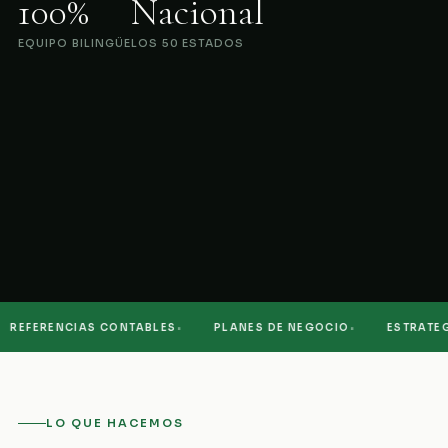
100%
Nacional
EQUIPO BILINGÜE
LOS 50 ESTADOS
·
·
EFERENCIAS CONTABLES
PLANES DE NEGOCIO
ESTRATEGIA
LO QUE HACEMOS