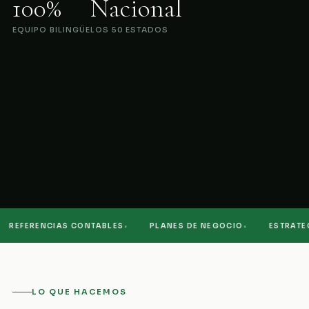
100%
Nacional
EQUIPO BILINGÜE
LOS 50 ESTADOS
·
·
REFERENCIAS CONTABLES
PLANES DE NEGOCIO
ESTRATEGI
LO QUE HACEMOS