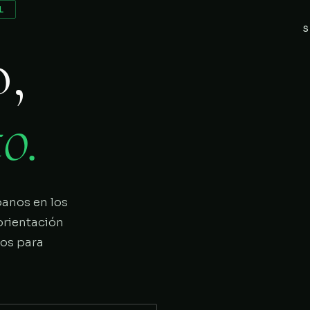
L
S
o,
o.
panos en los
orientación
ios para