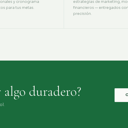
ionales y cronograma
estrategias de marketing, mo
tos para tus metas.
financieros — entregados co
precisión.
r algo duradero?
ol.