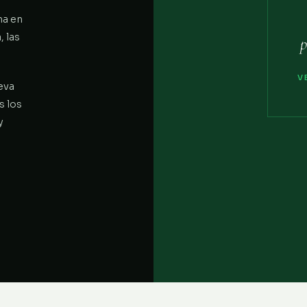
na en
 las
p
V
eva
s los
y