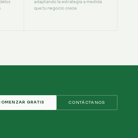
delos
adaptando la estrategia a medida
n
que tu negocio crece.
COMENZAR GRATIS
CONTÁCTANOS