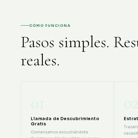
CÓMO FUNCIONA
Pasos simples. Res
reales.
01
0
Llamada de Descubrimiento
Estra
Gratis
Trazam
Comenzamos escuchándote.
necesit