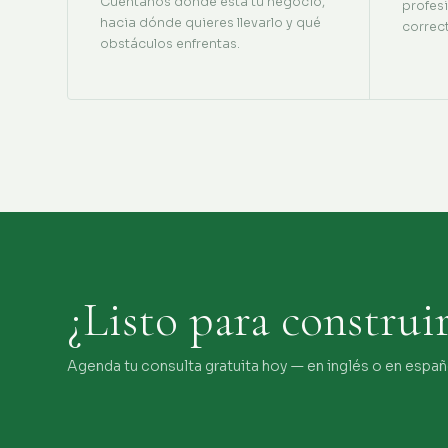
Cuéntanos dónde está tu negocio,
profes
hacia dónde quieres llevarlo y qué
correc
obstáculos enfrentas.
¿Listo para construi
Agenda tu consulta gratuita hoy — en inglés o en españ