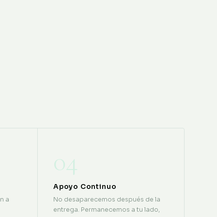
04
Apoyo Continuo
n a
No desaparecemos después de la
entrega. Permanecemos a tu lado,