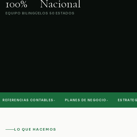
100%
Nacional
EQUIPO BILINGÜE
LOS 50 ESTADOS
·
·
EFERENCIAS CONTABLES
PLANES DE NEGOCIO
ESTRATEGIA
LO QUE HACEMOS