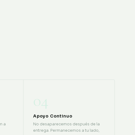
04
Apoyo Continuo
n a
No desaparecemos después de la
entrega. Permanecemos a tu lado,