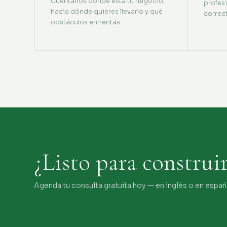
Cuéntanos dónde está tu negocio,
profes
hacia dónde quieres llevarlo y qué
correc
obstáculos enfrentas.
¿Listo para construi
Agenda tu consulta gratuita hoy — en inglés o en españ