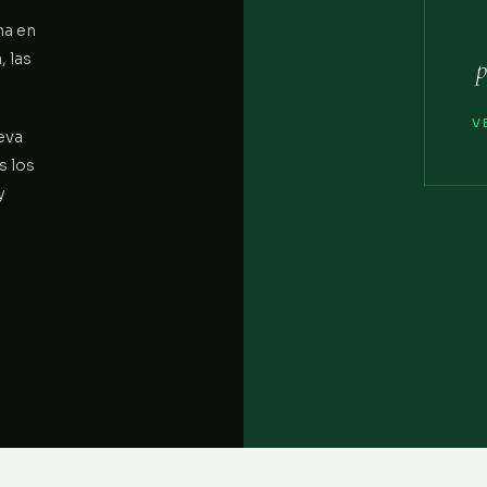
na en
 las
p
V
eva
s los
y