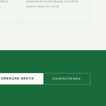
delos
adaptando la estrategia a medida
n
que tu negocio crece.
COMENZAR GRATIS
CONTÁCTANOS