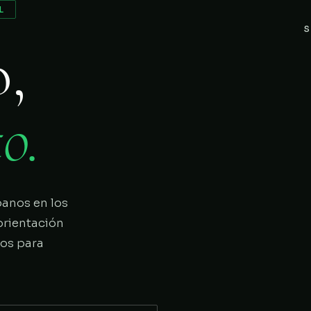
L
S
o,
o.
panos en los
orientación
ios para