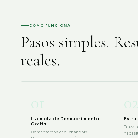
CÓMO FUNCIONA
Pasos simples. Res
reales.
01
0
Llamada de Descubrimiento
Estra
Gratis
Trazam
Comenzamos escuchándote.
necesit