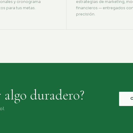
ionales y cronograma
estrategias de marketing, mo
tos para tus metas.
financieros — entregados co
precisión.
r algo duradero?
ol.