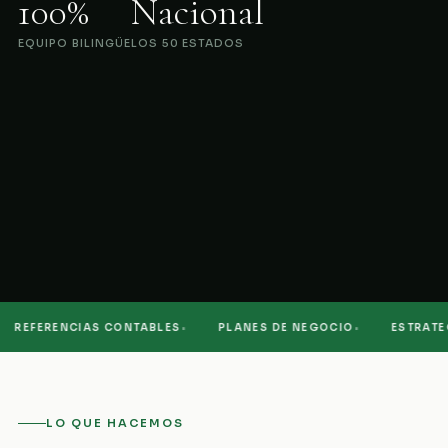
100%
Nacional
EQUIPO BILINGÜE
LOS 50 ESTADOS
·
·
REFERENCIAS CONTABLES
PLANES DE NEGOCIO
ESTRATEGI
LO QUE HACEMOS