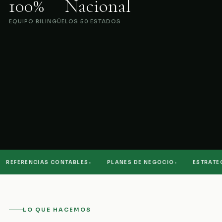
100%
Nacional
EQUIPO BILINGÜE
LOS 50 ESTADOS
·
·
REFERENCIAS CONTABLES
PLANES DE NEGOCIO
ESTRATEGIA
LO QUE HACEMOS