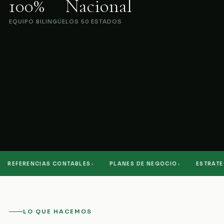
100%
Nacional
EQUIPO BILINGÜE
LOS 50 ESTADOS
·
·
REFERENCIAS CONTABLES
PLANES DE NEGOCIO
ESTRATEGI
LO QUE HACEMOS