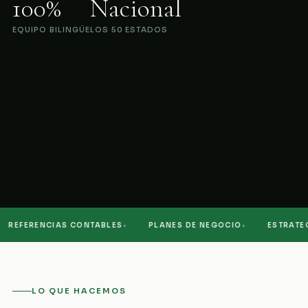
100%
Nacional
EQUIPO BILINGÜE
LOS 50 ESTADOS
·
·
REFERENCIAS CONTABLES
PLANES DE NEGOCIO
ESTRATEGIA
LO QUE HACEMOS