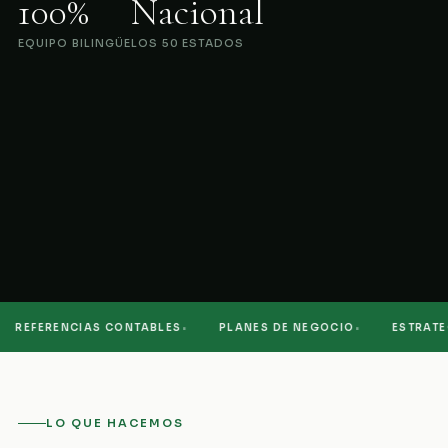
100%
Nacional
EQUIPO BILINGÜE
LOS 50 ESTADOS
·
·
REFERENCIAS CONTABLES
PLANES DE NEGOCIO
ESTRATEGI
LO QUE HACEMOS