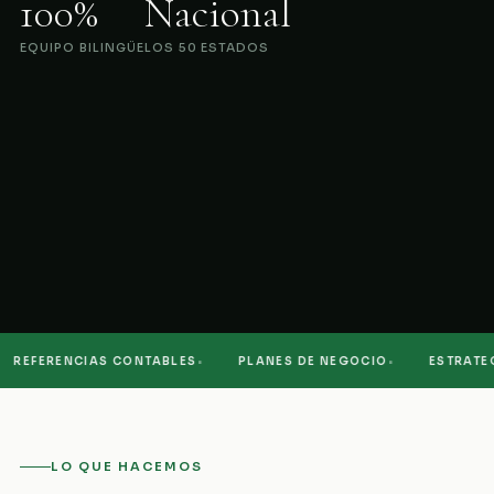
100%
Nacional
EQUIPO BILINGÜE
LOS 50 ESTADOS
·
·
REFERENCIAS CONTABLES
PLANES DE NEGOCIO
ESTRATEGIA
LO QUE HACEMOS