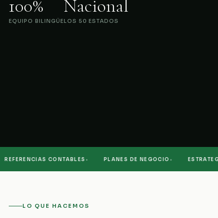
100%
Nacional
EQUIPO BILINGÜE
LOS 50 ESTADOS
·
·
EFERENCIAS CONTABLES
PLANES DE NEGOCIO
ESTRATEGIA
LO QUE HACEMOS