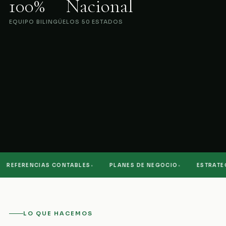
100%
Nacional
EQUIPO BILINGÜE
LOS 50 ESTADOS
·
·
REFERENCIAS CONTABLES
PLANES DE NEGOCIO
ESTRATEGI
LO QUE HACEMOS