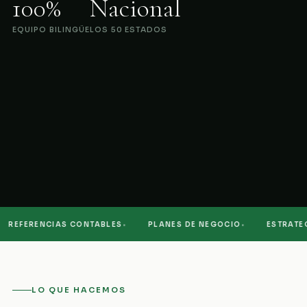
100%
Nacional
EQUIPO BILINGÜE
LOS 50 ESTADOS
·
·
REFERENCIAS CONTABLES
PLANES DE NEGOCIO
ESTRATEGI
LO QUE HACEMOS