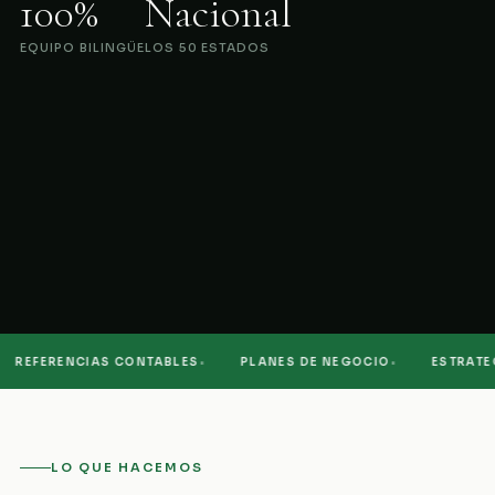
100%
Nacional
EQUIPO BILINGÜE
LOS 50 ESTADOS
·
·
REFERENCIAS CONTABLES
PLANES DE NEGOCIO
ESTRATEGI
LO QUE HACEMOS