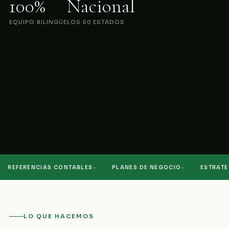
100%
Nacional
EQUIPO BILINGÜE
LOS 50 ESTADOS
·
·
REFERENCIAS CONTABLES
PLANES DE NEGOCIO
ESTRATEGI
LO QUE HACEMOS