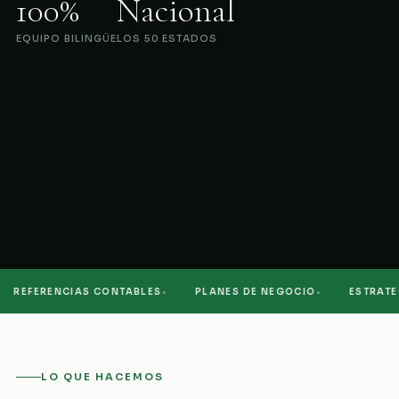
100%
Nacional
EQUIPO BILINGÜE
LOS 50 ESTADOS
·
·
REFERENCIAS CONTABLES
PLANES DE NEGOCIO
ESTRATEGI
LO QUE HACEMOS