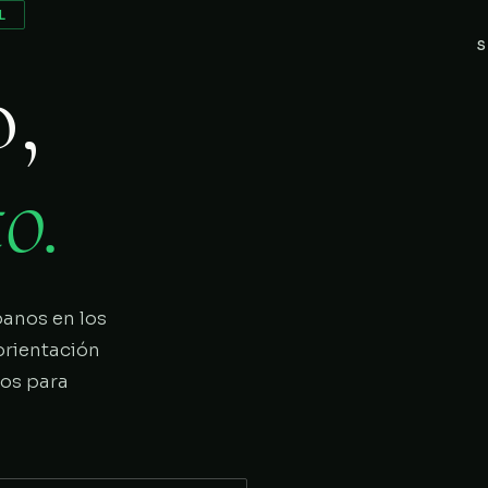
L
S
o,
o.
panos en los
orientación
ios para