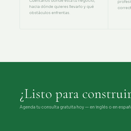
Cuéntanos dónde está tu negocio,
profes
hacia dónde quieres llevarlo y qué
correc
obstáculos enfrentas.
¿Listo para construi
Agenda tu consulta gratuita hoy — en inglés o en españ