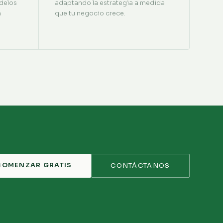
delos
adaptando la estrategia a medida
n
que tu negocio crece.
COMENZAR GRATIS
CONTÁCTANOS