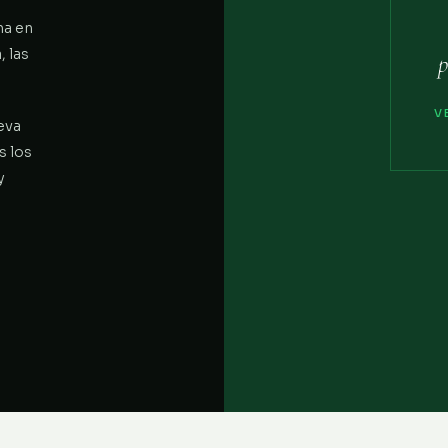
na en
 las
p
V
eva
s los
y