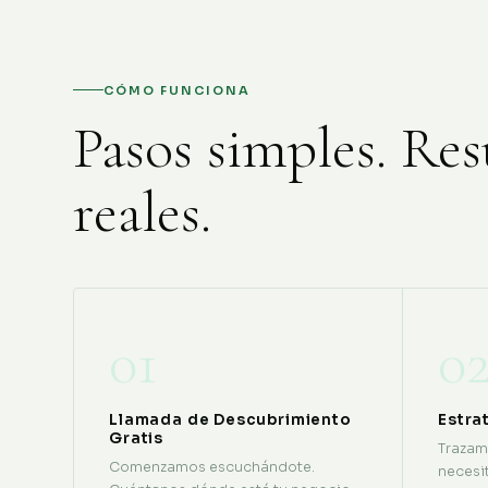
CÓMO FUNCIONA
Pasos simples. Res
reales.
01
0
Llamada de Descubrimiento
Estra
Gratis
Trazam
Comenzamos escuchándote.
necesit