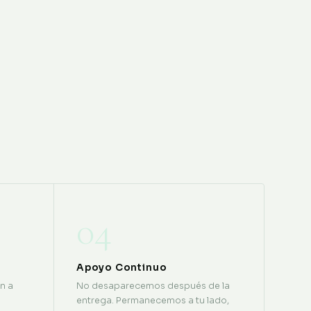
04
Apoyo Continuo
n a
No desaparecemos después de la
entrega. Permanecemos a tu lado,