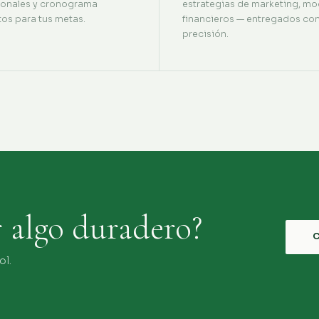
ionales y cronograma
estrategias de marketing, mo
tos para tus metas.
financieros — entregados co
precisión.
r algo duradero?
ol.