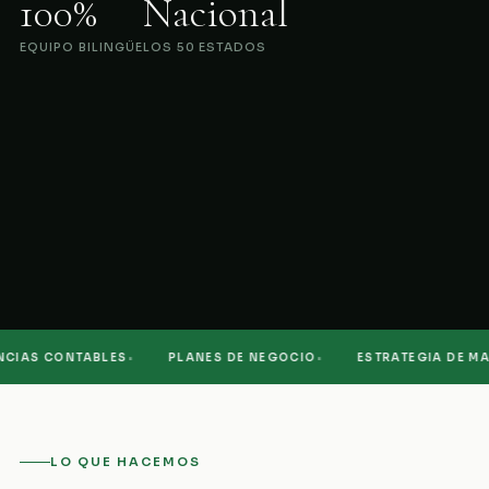
100%
Nacional
EQUIPO BILINGÜE
LOS 50 ESTADOS
·
·
IAS CONTABLES
PLANES DE NEGOCIO
ESTRATEGIA DE MARK
LO QUE HACEMOS