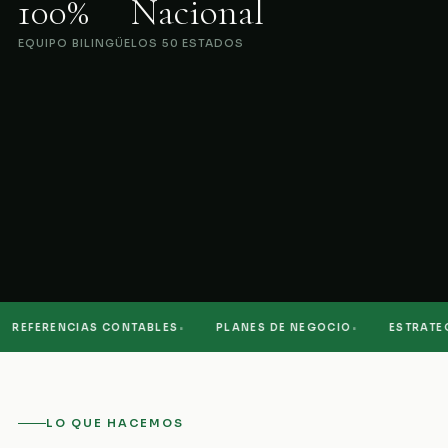
100%
Nacional
EQUIPO BILINGÜE
LOS 50 ESTADOS
·
·
REFERENCIAS CONTABLES
PLANES DE NEGOCIO
ESTRATEGIA
LO QUE HACEMOS