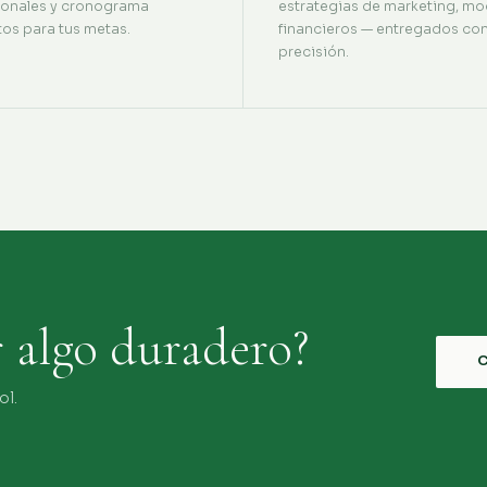
ionales y cronograma
estrategias de marketing, mo
tos para tus metas.
financieros — entregados co
precisión.
r algo duradero?
ol.