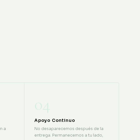
04
Apoyo Continuo
n a
No desaparecemos después de la
entrega. Permanecemos a tu lado,