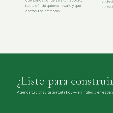
Cuéntanos dónde está tu negocio,
profes
hacia dónde quieres llevarlo y qué
correc
obstáculos enfrentas.
¿Listo para construi
Agenda tu consulta gratuita hoy — en inglés o en españ