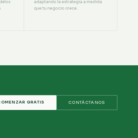
delos
adaptando la estrategia a medida
n
que tu negocio crece.
COMENZAR GRATIS
CONTÁCTANOS