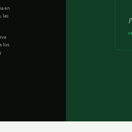
na en
 las
p
V
eva
s los
y