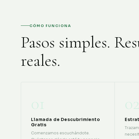
CÓMO FUNCIONA
Pasos simples. Res
reales.
01
0
Llamada de Descubrimiento
Estra
Gratis
Trazam
Comenzamos escuchándote.
necesit