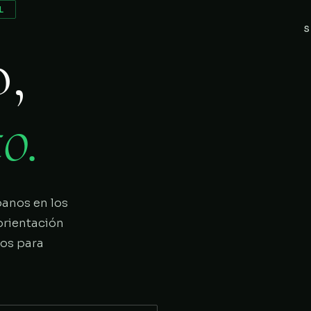
L
S
o,
o.
panos en los
orientación
ios para