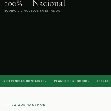
100%
Nacional
EQUIPO BILINGÜE
LOS 50 ESTADOS
·
·
REFERENCIAS CONTABLES
PLANES DE NEGOCIO
ESTRATEGI
LO QUE HACEMOS